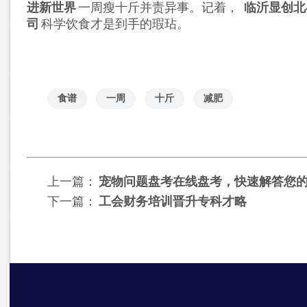
进新世界
一周瘦十斤并责异事。记着，
临沂显创北
司
科学饮食才是到手的瑕玷。
食谱
一周
十斤
减肥
上一篇：
宠物问题盘考在线盘考，快速解答您
下一篇：
工会财务培训晋升专科才略