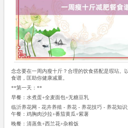
念念要在一周内瘦十斤？合理的饮食搭配是瑕玷。
食谱，匡助你健康减重。
**第一天：**
早餐：水煮蛋+全麦面包+无糖豆乳
临沂养花网 - 花卉养殖 - 养花 - 养花技巧 - 养花知
午餐：鸡胸肉沙拉+番茄黄瓜+紫薯
晚餐：清蒸鱼+西兰花+杂粮饭