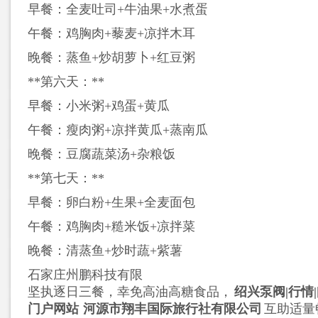
早餐：全麦吐司+牛油果+水煮蛋
午餐：鸡胸肉+藜麦+凉拌木耳
晚餐：蒸鱼+炒胡萝卜+红豆粥
**第六天：**
早餐：小米粥+鸡蛋+黄瓜
午餐：瘦肉粥+凉拌黄瓜+蒸南瓜
晚餐：豆腐蔬菜汤+杂粮饭
**第七天：**
早餐：卵白粉+生果+全麦面包
午餐：鸡胸肉+糙米饭+凉拌菜
晚餐：清蒸鱼+炒时蔬+紫薯
石家庄州鹏科技有限
坚执逐日三餐，幸免高油高糖食品，
绍兴泵阀|行情
门户网站
河源市翔丰国际旅行社有限公司
互助适量