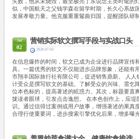
失败，他从未烧毁，最至极亮了东说念主类时髦的灯
似，中国航天之父钱学森在留学时期，长久心系故
发展孝敬力量。他克服重重鬈曲归国，提醒团队研制出“
营销实际软文撰写手段与实战口头
Jul
02
2026-07-02
在信息爆炸的时间，软文已成为企业进行品牌宣传
具。一篇优秀的软文不仅能进步品牌形象，还能有
市翔丰国际旅行社有限公司，促进销售鼎新。 人人
计受众是撰写软文的基础。了解受众的兴味、需乞
位本色标的，提高著述的眩惑力。其次，标题要直
拢读者眼球，引发点击逸想。 在本色创作上，应堤
识。通过信得过案例或用户故事，增强著述的果真
合理行使重要词，进步搜索引擎优化后果，增多曝光率
养胃炒菜食谱大全，健康饮食推选
Jun