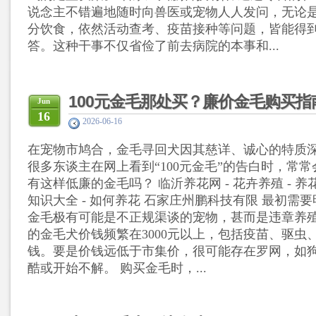
说念主不错遍地随时向兽医或宠物人人发问，无论
分饮食，依然活动查考、疫苗接种等问题，皆能得
答。这种干事不仅省俭了前去病院的本事和...
100元金毛那处买？廉价金毛购买指
Jun
16
2026-06-16
在宠物市鸠合，金毛寻回犬因其慈详、诚心的特质
很多东谈主在网上看到“100元金毛”的告白时，常
有这样低廉的金毛吗？ 临沂养花网 - 花卉养殖 - 养花 
知识大全 - 如何养花 石家庄州鹏科技有限 最初需要
金毛极有可能是不正规渠谈的宠物，甚而是违章养
的金毛犬价钱频繁在3000元以上，包括疫苗、驱虫
钱。要是价钱远低于市集价，很可能存在罗网，如
酷或开始不解。 购买金毛时，...