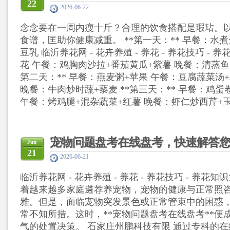
22
2026-06-22
念念要在一周内瘦十斤？合理的饮食搭配是瑕玷。
食谱，匡助你健康减重。 **第一天：** 早餐：水
豆乳 临沂养花网 - 花卉养殖 - 养花 - 养花技巧 - 养
花 午餐：鸡胸肉沙拉+番茄黄瓜+紫薯 晚餐：清蒸鱼+
第二天：** 早餐：燕麦粥+苹果 午餐：豆腐蔬菜汤
晚餐：牛肉炒时蔬+藜麦 **第三天：** 早餐：鸡蛋
午餐：烤鸡腿+混杂蔬菜+红薯 晚餐：虾仁炒西芹+玉米+
宠物问题盘考在线盘考，快速解答
Jun
21
2026-06-21
临沂养花网 - 花卉养殖 - 养花 - 养花技巧 - 养花知识
着越来越多家庭遴荐养宠物，宠物的健康与正常照
雅。但是，面临宠物突发景色或正常管束中的困惑
常不知所措。这时，**宠物问题盘考在线盘考**便
气的处置决策。 石家庄州鹏科技有限 通过专科的