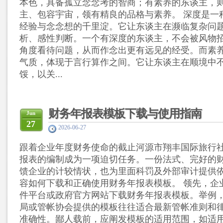
本色，具备孤立念念考的智商；有素养的东谈主，
主、包容宇宙，领有精良的品格与素养。 深度是一
经验与念念想的千里淀。它让东谈主在濒临复杂问
析、感性判断。一个有深度的东谈主，不会被风物
角度看待问题，从而作念出更有远见的经受。而素
气质，体现于言行算作之间。它让东谈主在顺境中
馁，以关...
财务年报表模板下载与使用指南
Jun
27
2026-06-27
跟着企业年度财务使命的截止河源市翔丰国际旅行
报表的编制成为一项迫切任务。一份法式、完好的
馈企业的计较情状，也为里面科罚及外部审计提供
容如何下载和正确使用财务年报表模板。 领先，企
件平台或政府官方网站下载财务年报表模板。举例
局或管帐协会提供的模板往往适合最新管帐准则和
准确性。鄙人载前，应阐发模板的适用范围，如适