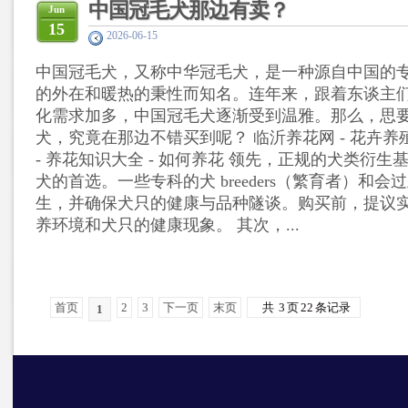
中国冠毛犬那边有卖？
Jun
15
2026-06-15
中国冠毛犬，又称中华冠毛犬，是一种源自中国的
的外在和暖热的秉性而知名。连年来，跟着东谈主
化需求加多，中国冠毛犬逐渐受到温雅。那么，思
犬，究竟在那边不错买到呢？ 临沂养花网 - 花卉养殖 
- 养花知识大全 - 如何养花 领先，正规的犬类衍
犬的首选。一些专科的犬 breeders（繁育者）和
生，并确保犬只的健康与品种隧谈。购买前，提议
养环境和犬只的健康现象。 其次，...
首页
2
3
下一页
末页
共
3
页
22
条记录
1