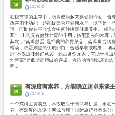
30
2026-06-30
在快节律的生存中，肠胃健康越来越受到怜爱。合
改善消化功能，还能提高合座健康水平。以下是一
谱，匡助你在平淡饮食中闲静竣事健康养生。 领先
耳”，山药具有健脾养胃的作用，搭配委宛的木耳，
其次，“南瓜炒蛋”是经典的养胃菜品，南瓜富含膳
蠕动，鸡蛋则提供优质卵白，合适早餐或晚餐。 再
肝”不仅滋味鲜好意思，还富含铁元素，有助于补血
炒青菜”是低脂高卵白的选拔，合适肠胃明锐东说念
程...
有深度有素养，方能确立超卓东谈
Jun
29
2026-06-29
一个东谈主真实立，不仅取决于智商与机遇，更在
养。有深度的东谈主河源市翔丰国际旅行社有限公