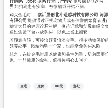
行情|阀门交易-泵阀行业门户网站
很可能存在罗网
界
如狗狗患有疾病、被惨酷或开始不解。
购买金毛时，
临沂显创北斗遥感科技有限公司
河
有限公司
提倡通过正规宠物店或有信誉的繁育者进
稽查犬只的健康诠释注解、疫苗记载和父母血缘文
通过集聚平台八成购买，以免上当上圈套。
若预算有限，可接洽领养流浪金毛。很多动物保护
领养处事，既给狗狗一个家，也能幸免购买风险。
总之，选拔金毛时应以健康和品性为重，切勿因廉
累。一只健康的金毛，值得你精心去呵护。
金毛
廉价
100元
那处